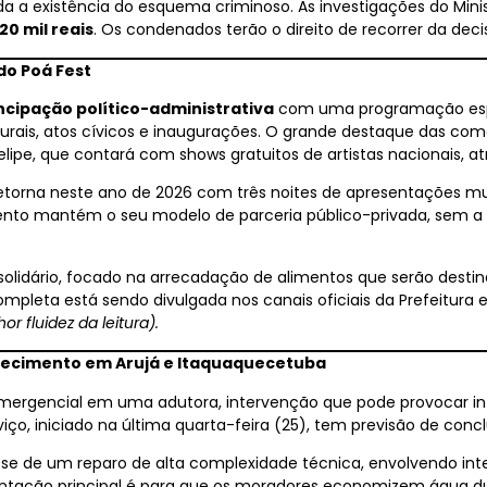
a existência do esquema criminoso. As investigações do Minis
 20 mil reais
. Os condenados terão o direito de recorrer da dec
do Poá Fest
cipação político-administrativa
com uma programação espec
turais, atos cívicos e inaugurações. O grande destaque das c
lipe, que contará com shows gratuitos de artistas nacionais, at
l retorna neste ano de 2026 com três noites de apresentações 
ento mantém o seu modelo de parceria público-privada, sem a u
olidário, focado na arrecadação de alimentos que serão destina
mpleta está sendo divulgada nos canais oficiais da Prefeitura 
r fluidez da leitura).
ecimento em Arujá e Itaquaquecetuba
ergencial em uma adutora, intervenção que pode provocar in
ço, iniciado na última quarta-feira (25), tem previsão de concl
se de um reparo de alta complexidade técnica, envolvendo i
ntação principal é para que os moradores economizem água du