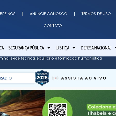
BRE NÓS
ANÚNCIE CONOSCO
TERMOS DE USO
CONTATO
CA
SEGURANÇA PÚBLICA
JUSTIÇA
DEFESA NACIONAL
minal exige técnica, equilíbrio e formação humanística
RÁDIO
ASSISTA AO VIVO