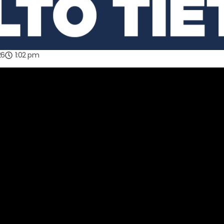
26
1:02 pm