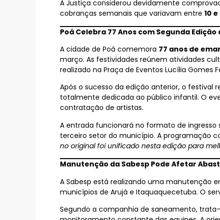
A Justiça considerou devidamente comprovada 
cobranças semanais que variavam entre
10 e
Poá Celebra 77 Anos com Segunda Edição 
A cidade de Poá comemora
77 anos de eman
março. As festividades reúnem atividades cul
realizado na Praça de Eventos Lucília Gomes Fe
Após o sucesso da edição anterior, o festiva
totalmente dedicada ao público infantil. O ev
contratação de artistas.
A entrada funcionará no formato de ingresso s
terceiro setor do município. A programação co
no original foi unificado nesta edição para melho
Manutenção da Sabesp Pode Afetar Abast
A Sabesp está realizando uma manutenção em
municípios de Arujá e Itaquaquecetuba. O servi
Segundo a companhia de saneamento, trata-
monitoramento constante das equipes. A orie