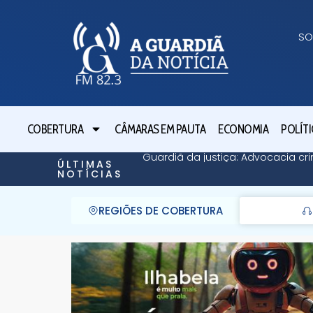
SO
COBERTURA
CÂMARAS EM PAUTA
ECONOMIA
POLÍTI
Guardiã da justiça: Advocacia cri
ÚLTIMAS
NOTÍCIAS
REGIÕES DE COBERTURA