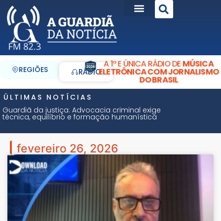
A 1ª E ÚNICA RÁDIO DE
MÚSICA
REGIÕES
ELETRÔNICA COM JORNALISMO
RÁDIO
DO BRASIL
ÚLTIMAS NOTÍCIAS
Guardiã da justiça: Advocacia criminal exige
técnica, equilíbrio e formação humanística
fevereiro 26, 2026