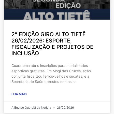
2ª EDIÇÃO GIRO ALTO TIETÊ
26/02/2026: ESPORTE,
FISCALIZAÇÃO E PROJETOS DE
INCLUSÃO
Guararema abriu inscrições para modalidades
esportivas gratuitas. Em Mogi das Cruzes, ação
conjunta fiscalizou ferros-velhos e sucatas, e a
Secretaria de Saúde prestou contas na
LEIA MAIS
A Equipe Guardiã da Notícia
26/02/2026