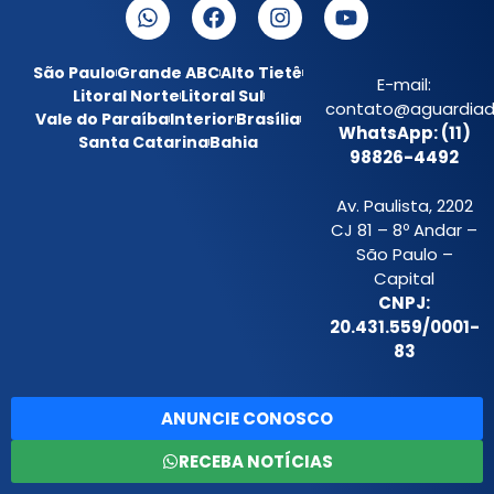
São Paulo
Grande ABC
Alto Tietê
E-mail:
Litoral Norte
Litoral Sul
contato@aguardiada
Vale do Paraíba
Interior
Brasília
WhatsApp: (11)
Santa Catarina
Bahia
98826-4492
Av. Paulista, 2202
CJ 81 – 8º Andar –
São Paulo –
Capital
CNPJ:
20.431.559/0001-
83
ANUNCIE CONOSCO
RECEBA NOTÍCIAS