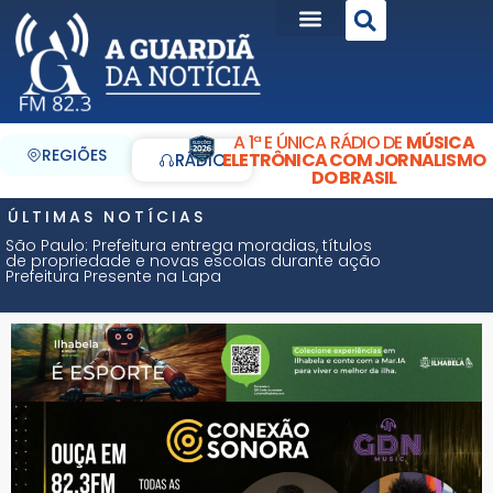
A 1ª E ÚNICA RÁDIO DE
MÚSICA
REGIÕES
ELETRÔNICA COM JORNALISMO
RÁDIO
DO BRASIL
ÚLTIMAS NOTÍCIAS
São Paulo: Prefeitura entrega moradias, títulos
de propriedade e novas escolas durante ação
Prefeitura Presente na Lapa