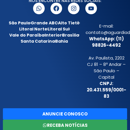
NOS ENCONTRE NAS REDES SOCIAIS:
São Paulo
Grande ABC
Alto Tietê
E-mail:
Litoral Norte
Litoral Sul
contato@aguardiada
Vale do Paraíba
Interior
Brasília
WhatsApp: (11)
Santa Catarina
Bahia
98826-4492
Av. Paulista, 2202
CJ 81 – 8º Andar –
São Paulo –
Capital
CNPJ:
20.431.559/0001-
83
ANUNCIE CONOSCO
RECEBA NOTÍCIAS