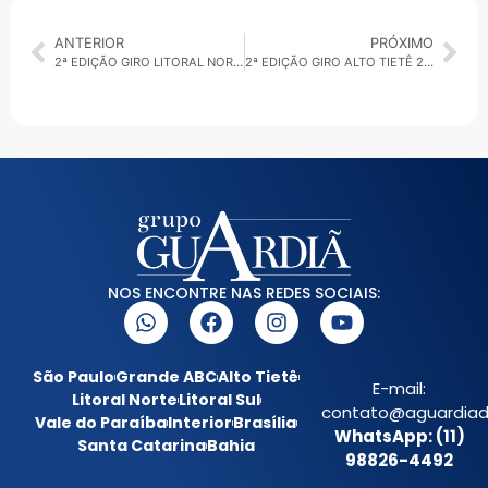
ANTERIOR
PRÓXIMO
2ª EDIÇÃO GIRO LITORAL NORTE 26/02/2026: PROJETOS APROVADOS
2ª EDIÇÃO GIRO ALTO TIETÊ 26/02/2026: ESPORTE, FISCALIZAÇÃO E PROJETOS DE INCLUSÃO
NOS ENCONTRE NAS REDES SOCIAIS:
São Paulo
Grande ABC
Alto Tietê
E-mail:
Litoral Norte
Litoral Sul
contato@aguardiada
Vale do Paraíba
Interior
Brasília
WhatsApp: (11)
Santa Catarina
Bahia
98826-4492