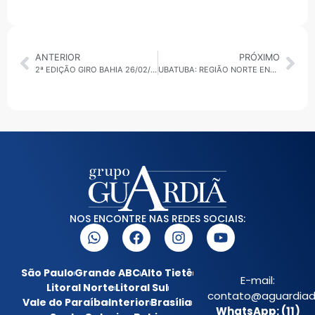
ANTERIOR
PRÓXIMO
2ª EDIÇÃO GIRO BAHIA 26/02/2026: COMISSÕES INSTALADAS
UBATUBA: REGIÃO NORTE ENFRENTA CENÁRIO CRÍTICO COM MAIS DE 200 MM DE CHUVA E RISCO MUITO ALTO DE DESLIZAMENTOS
NOS ENCONTRE NAS REDES SOCIAIS:
São Paulo
Grande ABC
Alto Tietê
E-mail:
Litoral Norte
Litoral Sul
contato@aguardiada
Vale do Paraíba
Interior
Brasília
WhatsApp: (11)