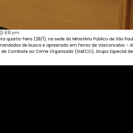
8:10 pm
ta quarta-feira (28/1), na sede do Ministério Público de São Pa
andados de busca e apreensão em Ferraz de Vasconcelos – de
al de Combate ao Crime Organizado (GAECO), Grupo Especial d