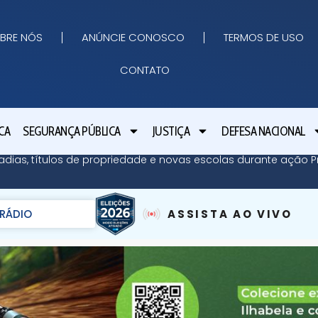
BRE NÓS
ANÚNCIE CONOSCO
TERMOS DE USO
CONTATO
CA
SEGURANÇA PÚBLICA
JUSTIÇA
DEFESA NACIONAL
adias, títulos de propriedade e novas escolas durante ação Pr
RÁDIO
ASSISTA AO VIVO