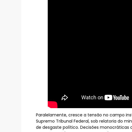
Paralelamente, cresce a tensão no campo ins
Supremo Tribunal Federal, sob relatoria do mi
de desgaste político. Decisões monocráticas 