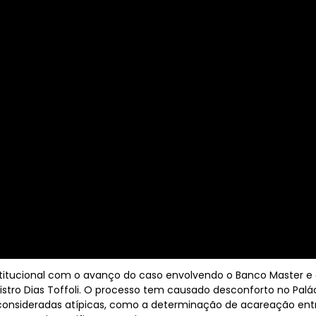
titucional com o avanço do caso envolvendo o Banco Master e o
nistro Dias Toffoli. O processo tem causado desconforto no Palá
consideradas atípicas, como a determinação de acareação entr