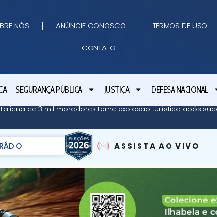
BRE NÓS
ANÚNCIE CONOSCO
TERMOS DE USO
CONTATO
CA
SEGURANÇA PÚBLICA
JUSTIÇA
DEFESA NACIONAL
ha italiana de 3 mil moradores teme explosão turística após su
RÁDIO
ASSISTA AO VIVO