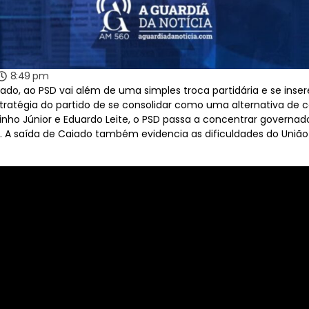
8:49 pm
iado, ao PSD vai além de uma simples troca partidária e se ins
tratégia do partido de se consolidar como uma alternativa de ce
tinho Júnior e Eduardo Leite, o PSD passa a concentrar governa
. A saída de Caiado também evidencia as dificuldades do União 