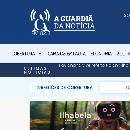
SO
COBERTURA
CÂMARAS EM PAUTA
ECONOMIA
POLÍTI
Favignana vive “efeito Nolan”: il
ÚLTIMAS
NOTÍCIAS
REGIÕES DE COBERTURA