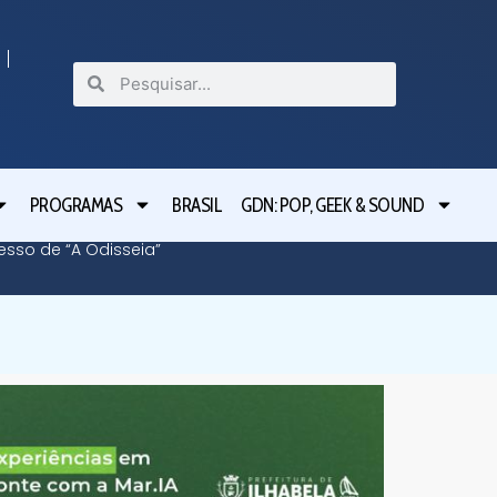
PROGRAMAS
BRASIL
GDN: POP, GEEK & SOUND
cesso de “A Odisseia”
Lula le