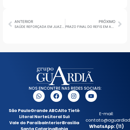
ANTERIOR
PRÓXIMO
SAÚDE REFORÇADA EM JUAZEIRO, BOLSAS PARA PROFESSORES E O CLIMA POLÍTICO NA BAHIA
PRAZO FINAL DO REFIS EM ARUJÁ, CRISE NA COLETA DE LIXO EM SUZANO E BALANÇO DE LIMPEZA APÓS CHUVAS
NOS ENCONTRE NAS REDES SOCIAIS:
São Paulo
Grande ABC
Alto Tietê
E-mail:
Litoral Norte
Litoral Sul
contato@aguardiada
Vale do Paraíba
Interior
Brasília
WhatsApp: (11)
Santa Catarina
Bahia