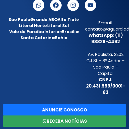
São Paulo
Grande ABC
Alto Tietê
E-mail:
Litoral Norte
Litoral Sul
contato@aguardiada
Vale do Paraíba
Interior
Brasília
WhatsApp: (11)
Santa Catarina
Bahia
98826-4492
Av. Paulista, 2202
CJ 81 – 8º Andar –
São Paulo –
Capital
CNPJ:
20.431.559/0001-
83
ANUNCIE CONOSCO
RECEBA NOTÍCIAS