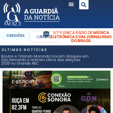
A 1ª E ÚNICA RÁDIO DE
MÚSICA
REGIÕES
ELETRÔNICA COM JORNALISMO
RÁDIO
DO BRASIL
ÚLTIMAS NOTÍCIAS
Boulos e Orlando Morando trocam ataques em
São Bernardo e acirram clima das eleições
2026 no Grande ABC