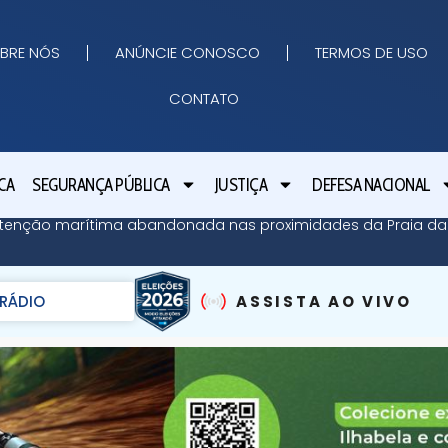
BRE NÓS
ANÚNCIE CONOSCO
TERMOS DE USO
CONTATO
CA
SEGURANÇA PÚBLICA
JUSTIÇA
DEFESA NACIONAL
contenção marítima abandonada nas proximidades da Praia 
RÁDIO
ASSISTA AO VIVO