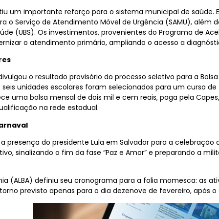
ntiu um importante reforço para o sistema municipal de saúde. 
ara o Serviço de Atendimento Móvel de Urgência (SAMU), além 
úde (UBS). Os investimentos, provenientes do Programa de Ace
izar o atendimento primário, ampliando o acesso a diagnóstic
res
ivulgou o resultado provisório do processo seletivo para a Bolsa
e seis unidades escolares foram selecionados para um curso de 
erece uma bolsa mensal de dois mil e cem reais, paga pela Cap
ualificação na rede estadual.
Carnaval
 a presença do presidente Lula em Salvador para a celebração d
o, sinalizando o fim da fase “Paz e Amor” e preparando a mili
hia (ALBA) definiu seu cronograma para a folia momesca: as ativ
etorno previsto apenas para o dia dezenove de fevereiro, após o