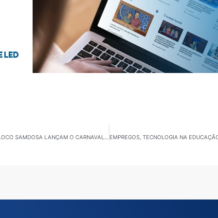
FOLIA E PRESERVAÇÃO: INSTITUTO VERDESCOLA E BLOCO SAMDOSA LANÇAM O CARNAVAL COM CONSCIÊNCIA AMBIENTAL EM SÃO SEBASTIÃO