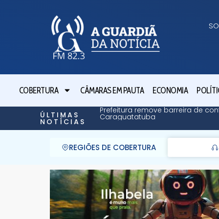
SO
COBERTURA
CÂMARAS EM PAUTA
ECONOMIA
POLÍTI
Prefeitura remove barreira de 
ÚLTIMAS
Caraguatatuba
NOTÍCIAS
REGIÕES DE COBERTURA