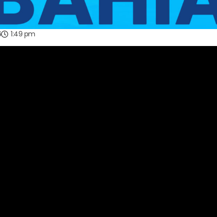
6
1:49 pm