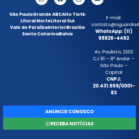
São Paulo
Grande ABC
Alto Tietê
E-mail:
Litoral Norte
Litoral Sul
contato@aguardiada
Vale do Paraíba
Interior
Brasília
WhatsApp: (11)
Santa Catarina
Bahia
98826-4492
Av. Paulista, 2202
CJ 81 – 8º Andar –
São Paulo –
Capital
CNPJ:
20.431.559/0001-
83
ANUNCIE CONOSCO
RECEBA NOTÍCIAS