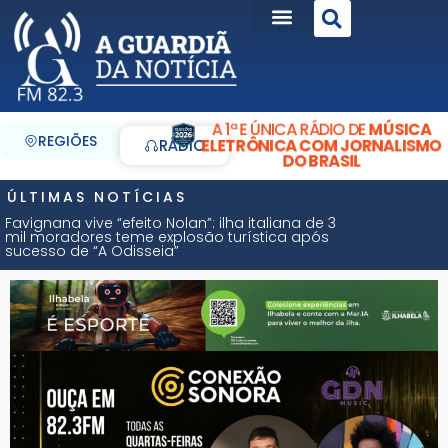
A 1ª E ÚNICA RÁDIO DE
MÚSICA
REGIÕES
ELETRÔNICA COM JORNALISMO
RÁDIO
DO BRASIL
ÚLTIMAS NOTÍCIAS
Favignana vive “efeito Nolan”: ilha italiana de 3
mil moradores teme explosão turística após
sucesso de “A Odisseia”