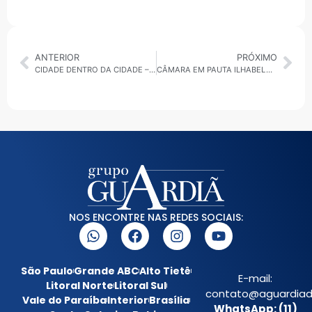
ANTERIOR
PRÓXIMO
CIDADE DENTRO DA CIDADE – 4º 30 MIN – 07.05.25
CÂMARA EM PAUTA ILHABELA: APROVADAS CONTAS DE 2021 DA PREFEITURA MESMO COM PARECER CONTRÁRIO DO TCE-SP
NOS ENCONTRE NAS REDES SOCIAIS:
São Paulo
Grande ABC
Alto Tietê
E-mail:
Litoral Norte
Litoral Sul
contato@aguardiada
Vale do Paraíba
Interior
Brasília
WhatsApp: (11)