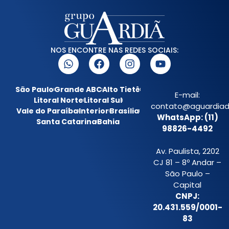
NOS ENCONTRE NAS REDES SOCIAIS:
São Paulo
Grande ABC
Alto Tietê
E-mail:
Litoral Norte
Litoral Sul
contato@aguardiada
Vale do Paraíba
Interior
Brasília
WhatsApp: (11)
Santa Catarina
Bahia
98826-4492
Av. Paulista, 2202
CJ 81 – 8º Andar –
São Paulo –
Capital
CNPJ:
20.431.559/0001-
83