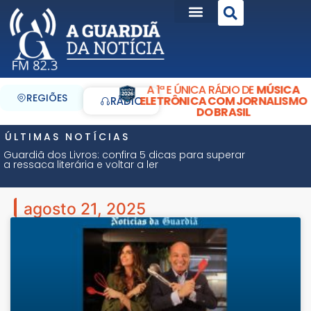
A 1ª E ÚNICA RÁDIO DE
MÚSICA
REGIÕES
ELETRÔNICA COM JORNALISMO
RÁDIO
DO BRASIL
ÚLTIMAS NOTÍCIAS
Guardiã dos Livros: confira 5 dicas para superar
a ressaca literária e voltar a ler
agosto 21, 2025