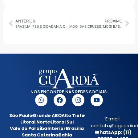
ANTERIOR
PRÓXIMO
BRASÍLIA: PSB E CIDADANIA OFICIALIZAM FEDERAÇÃO PARA ELEIÇÕES DE 2026
MOGI DAS CRUZES: MOGI BASQUETE VENCE O ATUAL LÍDER DO PAULISTA E ANOTA SEGUNDA VITÓRIA CONSECUTIVA
NOS ENCONTRE NAS REDES SOCIAIS:
São Paulo
Grande ABC
Alto Tietê
E-mail:
Litoral Norte
Litoral Sul
contato@aguardiada
Vale do Paraíba
Interior
Brasília
WhatsApp: (11)
Santa Catarina
Bahia