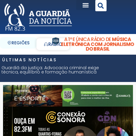
A 1ª E ÚNICA RÁDIO DE
MÚSICA
REGIÕES
ELETRÔNICA COM JORNALISMO
RÁDIO
DO BRASIL
ÚLTIMAS NOTÍCIAS
Guardiã da justiça: Advocacia criminal exige
técnica, equilíbrio e formação humanística