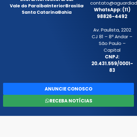
contato@aguardiada
Vale do Paraíba
Interior
Brasília
WhatsApp: (11)
Santa Catarina
Bahia
98826-4492
Av. Paulista, 2202
CJ 81 – 8º Andar –
São Paulo –
Capital
CNPJ:
20.431.559/0001-
83
ANUNCIE CONOSCO
RECEBA NOTÍCIAS