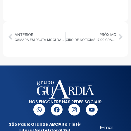
ANTERIOR
PRÓXIMO
CÂMARA EM PAUTA MOGI DAS CRUZES: CÓDIGO DE CONDUTA E ÉTICA DOS AGENTES PÚBLICOS É APROVADO PELOS VEREADORES
GIRO DE NOTÍCIAS 17:00 GRANDE ABC E BRASIL 21/08/2025
NOS ENCONTRE NAS REDES SOCIAIS:
São Paulo
Grande ABC
Alto Tietê
E-mail:
Litoral Norte
Litoral Sul