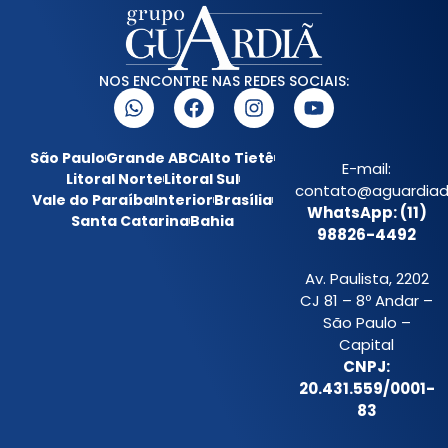
NOS ENCONTRE NAS REDES SOCIAIS:
São Paulo
Grande ABC
Alto Tietê
E-mail:
Litoral Norte
Litoral Sul
contato@aguardiada
Vale do Paraíba
Interior
Brasília
WhatsApp: (11)
Santa Catarina
Bahia
98826-4492
Av. Paulista, 2202
CJ 81 – 8º Andar –
São Paulo –
Capital
CNPJ:
20.431.559/0001-
83