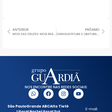
ANTERIOR
PRÓXIMO
MOGI DAS CRUZES: MOGI BASQUETE VENCE O ATUAL LÍDER DO PAULISTA E ANOTA SEGUNDA VITÓRIA CONSECUTIVA
CARAGUATATUBA E UBATUBA: PREFEITOS COBRAM AVANÇO NA DUPLICAÇÃO DA RODOVIA RIO-SANTOS
NOS ENCONTRE NAS REDES SOCIAIS:
São Paulo
Grande ABC
Alto Tietê
E-mail:
Litoral Norte
Litoral Sul