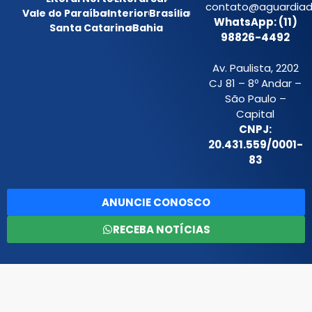
contato@aguardiada
Vale do Paraíba
Interior
Brasília
WhatsApp: (11)
Santa Catarina
Bahia
98826-4492
Av. Paulista, 2202
CJ 81 – 8º Andar –
São Paulo –
Capital
CNPJ:
20.431.559/0001-
83
ANUNCIE CONOSCO
RECEBA NOTÍCIAS