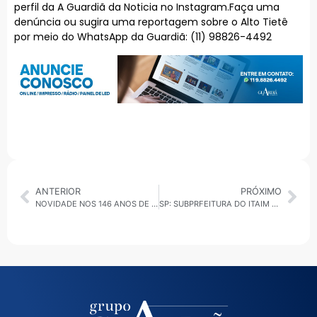
perfil da A Guardiã da Noticia no Instagram.Faça uma
denúncia ou sugira uma reportagem sobre o Alto Tietê
por meio do WhatsApp da Guardiã: (11) 98826-4492
ANTERIOR
PRÓXIMO
NOVIDADE NOS 146 ANOS DE SÃO CAETANO: QUEM DOAR ALIMENTOS PARA O FUNDO SOCIAL VAI CONCORRER À VÁRIOS PRÊMIOS
SP: SUBPRFEITURA DO ITAIM PAULISTA PRESTA CONTAS DE PROJETOS E OBRAS QUE VÃO RECEBER INVESTIMENTOS DE R$ 23 MILHÕES NA ZL