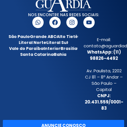
NOS ENCONTRE NAS REDES SOCIAIS:
São Paulo
Grande ABC
Alto Tietê
E-mail:
Litoral Norte
Litoral Sul
contato@aguardiada
Vale do Paraíba
Interior
Brasília
WhatsApp: (11)
Santa Catarina
Bahia
98826-4492
Av. Paulista, 2202
CJ 81 – 8º Andar –
São Paulo –
Capital
CNPJ:
20.431.559/0001-
83
ANUNCIE CONOSCO