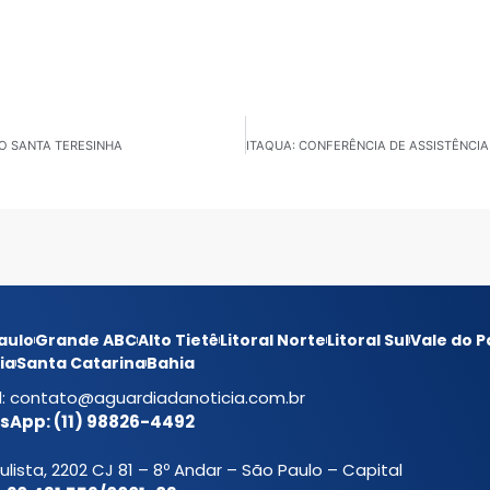
RO SANTA TERESINHA
aulo
Grande ABC
Alto Tietê
Litoral Norte
Litoral Sul
Vale do P
ia
Santa Catarina
Bahia
l:
contato@aguardiadanoticia.com.br
App: (11) 98826-4492
ulista, 2202 CJ 81 – 8º Andar – São Paulo – Capital