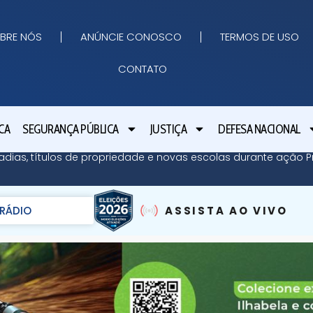
BRE NÓS
ANÚNCIE CONOSCO
TERMOS DE USO
CONTATO
CA
SEGURANÇA PÚBLICA
JUSTIÇA
DEFESA NACIONAL
adias, títulos de propriedade e novas escolas durante ação Pr
RÁDIO
ASSISTA AO VIVO