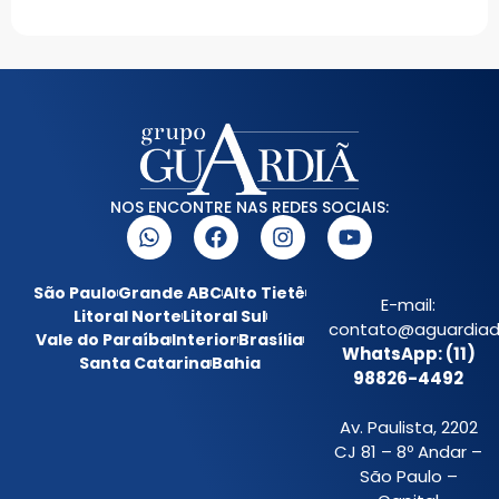
NOS ENCONTRE NAS REDES SOCIAIS:
São Paulo
Grande ABC
Alto Tietê
E-mail:
Litoral Norte
Litoral Sul
contato@aguardiada
Vale do Paraíba
Interior
Brasília
WhatsApp: (11)
Santa Catarina
Bahia
98826-4492
Av. Paulista, 2202
CJ 81 – 8º Andar –
São Paulo –