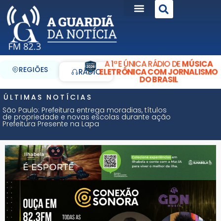
A 1ª E ÚNICA RÁDIO DE
MÚSICA
REGIÕES
ELETRÔNICA COM JORNALISMO
RÁDIO
DO BRASIL
ÚLTIMAS NOTÍCIAS
São Paulo: Prefeitura entrega moradias, títulos
de propriedade e novas escolas durante ação
Prefeitura Presente na Lapa