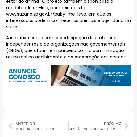
estar do animal. O projeto também disponibiliza a
modalidade on-line, por meio do site
www.suzano.sp.gov.br/baby-me-leva, em que os
interessados podem conhecer os animais e agendar uma
visita.
A iniciativa conta com a participação de protetores
independentes e de organizações não governamentais
(ONGs), que atuam em parceria com a administração
municipal no acolhimento e na preparação dos animais.
ANTERIOR
PRÓXIMO
MOGI DAS CRUZES: PROJETO BROTOS DE MOGI PROMOVE INCREMENTO DE ARBORIZAÇÃO NA VILA NOVA APERECIDA
SESSÃO NO SINDICATO DOS METALÚRGICOS ESQUENTA SBC: POLÍTICA DO PT; MARINHO ANUNCIA MOISÉS PARA DEPUTADO FEDERAL