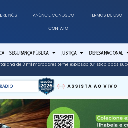
BRE NÓS
ANÚNCIE CONOSCO
TERMOS DE USO
CONTATO
CA
SEGURANÇA PÚBLICA
JUSTIÇA
DEFESA NACIONAL
ha italiana de 3 mil moradores teme explosão turística após su
RÁDIO
ASSISTA AO VIVO