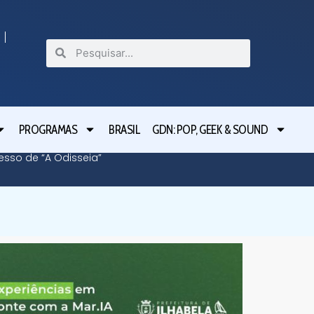
PROGRAMAS
BRASIL
GDN: POP, GEEK & SOUND
cesso de “A Odisseia”
Lula le