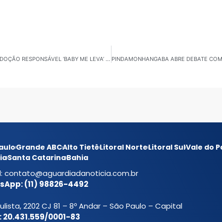
SUZANO: PARQUE MAX FEFFER RECEBE EVENTO DE ADOÇÃO RESPONSÁVEL ‘BABY ME LEVA’ NESTE DOMINGO (25)
aulo
Grande ABC
Alto Tietê
Litoral Norte
Litoral Sul
Vale do P
ia
Santa Catarina
Bahia
l:
contato@aguardiadanoticia.com.br
App: (11) 98826-4492
ulista, 2202 CJ 81 – 8º Andar – São Paulo – Capital
 20.431.559/0001-83