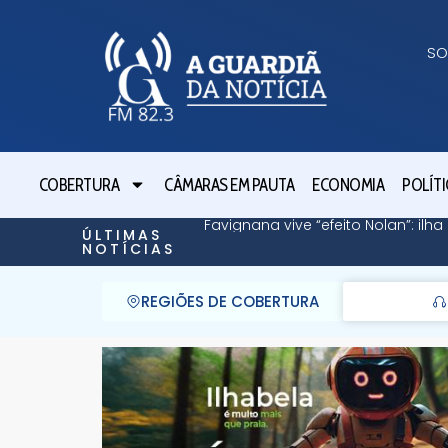
SO
COBERTURA
CÂMARAS EM PAUTA
ECONOMIA
POLÍTI
Favignana vive “efeito Nolan”: il
ÚLTIMAS
NOTÍCIAS
REGIÕES DE COBERTURA