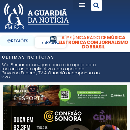
A 1ª E ÚNICA RÁDIO DE
MÚSICA
REGIÕES
ELETRÔNICA COM JORNALISMO
RÁDIO
DO BRASIL
ÚLTIMAS NOTÍCIAS
São Bernardo inaugura ponto de apoio para
motoristas de aplicativo com apoio do
Governo Federal; TV A Guardiã acompanha ao
vivo