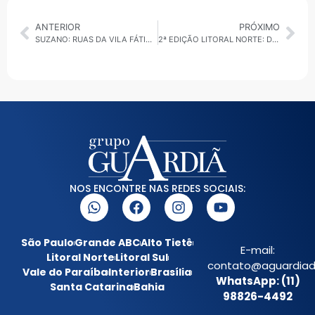
ANTERIOR
PRÓXIMO
SUZANO: RUAS DA VILA FÁTIMA PASSAM POR OBRAS DE REQUALIFICAÇÃO
2ª EDIÇÃO LITORAL NORTE: DESTAQUES LOCAIS E SERVIÇOS
NOS ENCONTRE NAS REDES SOCIAIS:
São Paulo
Grande ABC
Alto Tietê
E-mail:
Litoral Norte
Litoral Sul
contato@aguardiada
Vale do Paraíba
Interior
Brasília
WhatsApp: (11)
Santa Catarina
Bahia
98826-4492