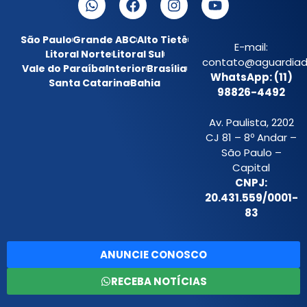
São Paulo
Grande ABC
Alto Tietê
E-mail:
Litoral Norte
Litoral Sul
contato@aguardiada
Vale do Paraíba
Interior
Brasília
WhatsApp: (11)
Santa Catarina
Bahia
98826-4492
Av. Paulista, 2202
CJ 81 – 8º Andar –
São Paulo –
Capital
CNPJ:
20.431.559/0001-
83
ANUNCIE CONOSCO
RECEBA NOTÍCIAS