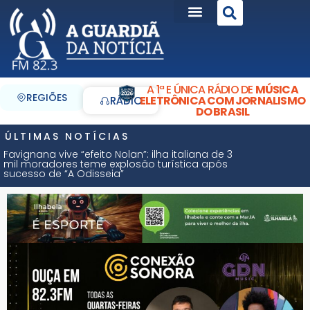
A 1ª E ÚNICA RÁDIO DE
MÚSICA
REGIÕES
ELETRÔNICA COM JORNALISMO
RÁDIO
DO BRASIL
ÚLTIMAS NOTÍCIAS
Favignana vive “efeito Nolan”: ilha italiana de 3
mil moradores teme explosão turística após
sucesso de “A Odisseia”