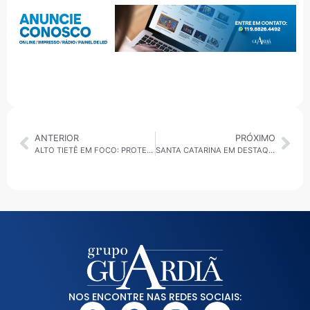
ANTERIOR
PRÓXIMO
ALTO TIETÊ EM FOCO: PROTESTO CONTRA TARIFA EM SUZANO, SAÚDE EM FERRAZ E SEGURANÇA EM POÁ
SANTA CATARINA EM DESTAQUE: CLIMA FRIO NA SERRA, INÍCIO DA VACINAÇÃO CONTRA H1N1 E IMPULSO ECONÔMICO NO PORTO DE ITAJAÍ
NOS ENCONTRE NAS REDES SOCIAIS: