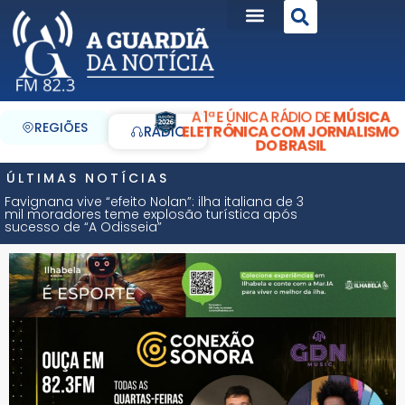
A 1ª E ÚNICA RÁDIO DE
MÚSICA
REGIÕES
ELETRÔNICA COM JORNALISMO
RÁDIO
DO BRASIL
ÚLTIMAS NOTÍCIAS
Favignana vive “efeito Nolan”: ilha italiana de 3
mil moradores teme explosão turística após
sucesso de “A Odisseia”