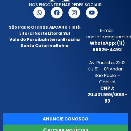
NOS ENCONTRE NAS REDES SOCIAIS:
São Paulo
Grande ABC
Alto Tietê
E-mail:
Litoral Norte
Litoral Sul
contato@aguardiada
Vale do Paraíba
Interior
Brasília
WhatsApp: (11)
Santa Catarina
Bahia
98826-4492
Av. Paulista, 2202
CJ 81 – 8º Andar –
São Paulo –
Capital
CNPJ:
20.431.559/0001-
83
ANUNCIE CONOSCO
RECEBA NOTÍCIAS