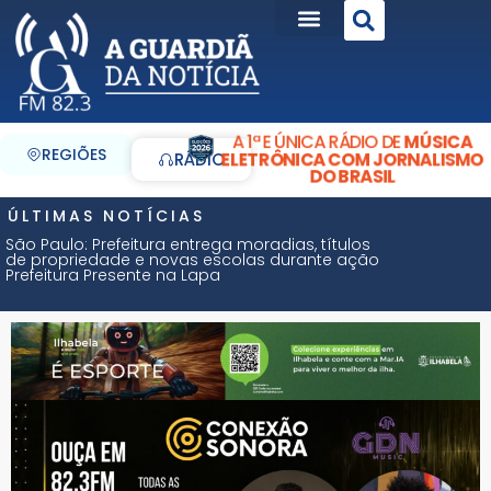
A 1ª E ÚNICA RÁDIO DE
MÚSICA
REGIÕES
ELETRÔNICA COM JORNALISMO
RÁDIO
DO BRASIL
ÚLTIMAS NOTÍCIAS
São Paulo: Prefeitura entrega moradias, títulos
de propriedade e novas escolas durante ação
Prefeitura Presente na Lapa