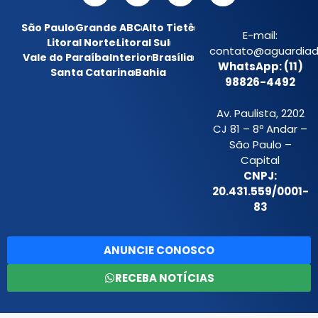
São Paulo
Grande ABC
Alto Tietê
E-mail:
Litoral Norte
Litoral Sul
contato@aguardiada
Vale do Paraíba
Interior
Brasília
WhatsApp: (11)
Santa Catarina
Bahia
98826-4492
Av. Paulista, 2202
CJ 81 – 8º Andar –
São Paulo –
Capital
CNPJ:
20.431.559/0001-
83
ANUNCIE CONOSCO
RECEBA NOTÍCIAS