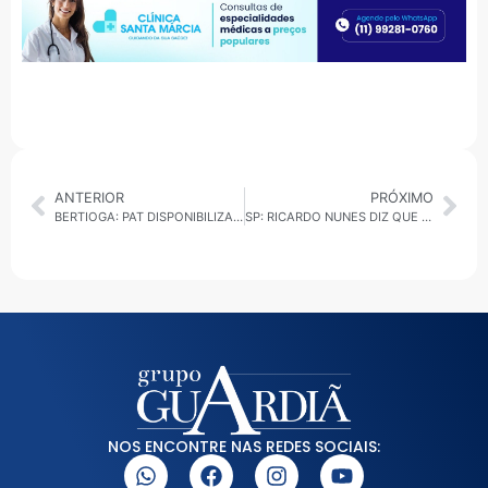
ANTERIOR
PRÓXIMO
BERTIOGA: PAT DISPONIBILIZA 40 VAGAS PARA ESTA SEMANA
SP: RICARDO NUNES DIZ QUE A PARCERIA COM O GOVERNO DO ESTADO SEGUE FIRME; MAS ALERTA QUE O ESTADO NÃO CONSEGUIRÁ RESOLVER SOZINHO O PROBLEMA DA CRACOLÂNDIA
NOS ENCONTRE NAS REDES SOCIAIS: