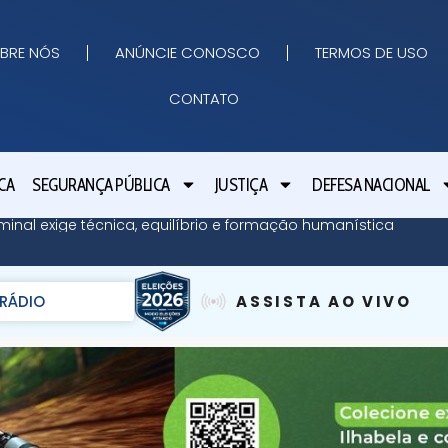
BRE NÓS
ANÚNCIE CONOSCO
TERMOS DE USO
CONTATO
CA
SEGURANÇA PÚBLICA
JUSTIÇA
DEFESA NACIONAL
minal exige técnica, equilíbrio e formação humanística
RÁDIO
ASSISTA AO VIVO