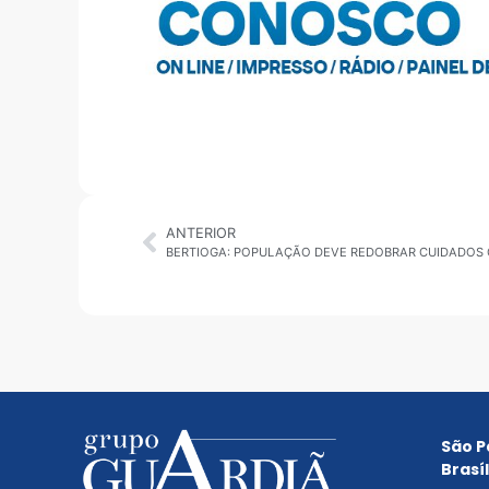
ANTERIOR
São P
Brasíl