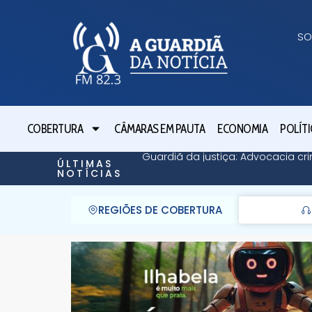
SO
COBERTURA
CÂMARAS EM PAUTA
ECONOMIA
POLÍTI
Guardiã da justiça: Advocacia cri
ÚLTIMAS
NOTÍCIAS
REGIÕES DE COBERTURA