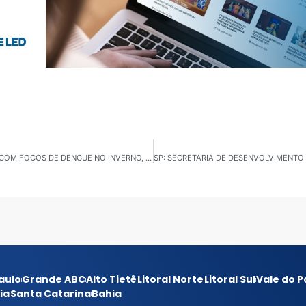
BERTIOGA: POPULAÇÃO DEVE REDOBRAR CUIDADOS COM FOCOS DE DENGUE NO INVERNO, PERÍODO EM QUE OS OVOS SÃO BOTADOS
aulo
Grande ABC
Alto Tietê
Litoral Norte
Litoral Sul
Vale do P
ia
Santa Catarina
Bahia