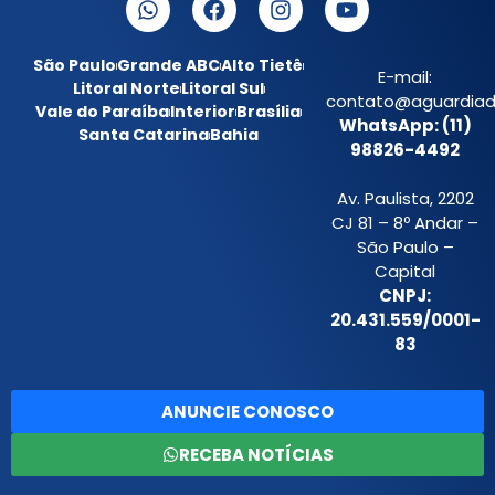
São Paulo
Grande ABC
Alto Tietê
E-mail:
Litoral Norte
Litoral Sul
contato@aguardiada
Vale do Paraíba
Interior
Brasília
WhatsApp: (11)
Santa Catarina
Bahia
98826-4492
Av. Paulista, 2202
CJ 81 – 8º Andar –
São Paulo –
Capital
CNPJ:
20.431.559/0001-
83
ANUNCIE CONOSCO
RECEBA NOTÍCIAS