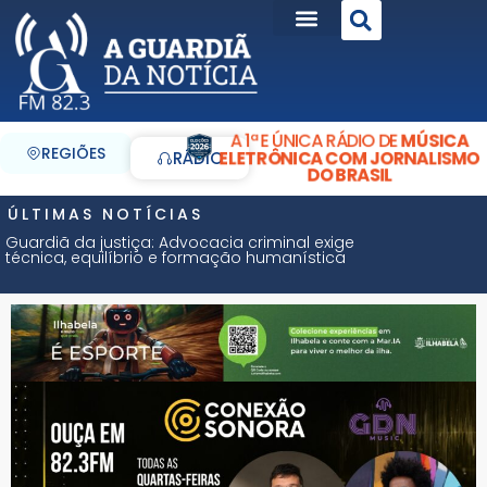
A 1ª E ÚNICA RÁDIO DE
MÚSICA
REGIÕES
ELETRÔNICA COM JORNALISMO
RÁDIO
DO BRASIL
ÚLTIMAS NOTÍCIAS
Guardiã da justiça: Advocacia criminal exige
técnica, equilíbrio e formação humanística