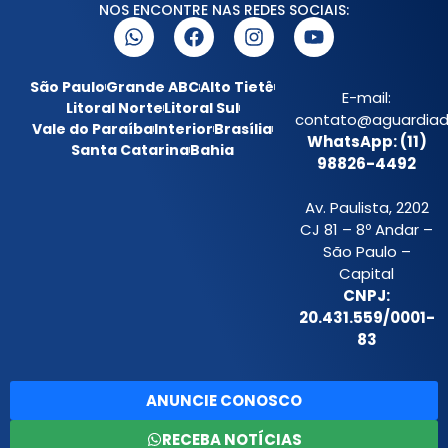
NOS ENCONTRE NAS REDES SOCIAIS:
São Paulo
Grande ABC
Alto Tietê
E-mail:
Litoral Norte
Litoral Sul
contato@aguardiada
Vale do Paraíba
Interior
Brasília
WhatsApp: (11)
Santa Catarina
Bahia
98826-4492
Av. Paulista, 2202
CJ 81 – 8º Andar –
São Paulo –
Capital
CNPJ:
20.431.559/0001-
83
ANUNCIE CONOSCO
RECEBA NOTÍCIAS