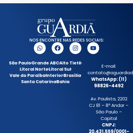
NOS ENCONTRE NAS REDES SOCIAIS:
São Paulo
Grande ABC
Alto Tietê
E-mail:
Litoral Norte
Litoral Sul
contato@aguardiada
Vale do Paraíba
Interior
Brasília
WhatsApp: (11)
Santa Catarina
Bahia
98826-4492
Av. Paulista, 2202
CJ 81 – 8º Andar –
São Paulo –
Capital
CNPJ:
20.431.559/0001-