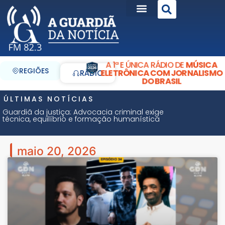
A 1ª E ÚNICA RÁDIO DE
MÚSICA
REGIÕES
ELETRÔNICA COM JORNALISMO
RÁDIO
DO BRASIL
ÚLTIMAS NOTÍCIAS
Guardiã da justiça: Advocacia criminal exige
técnica, equilíbrio e formação humanística
maio 20, 2026