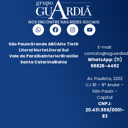
NOS ENCONTRE NAS REDES SOCIAIS:
São Paulo
Grande ABC
Alto Tietê
E-mail:
Litoral Norte
Litoral Sul
contato@aguardiada
Vale do Paraíba
Interior
Brasília
WhatsApp: (11)
Santa Catarina
Bahia
98826-4492
Av. Paulista, 2202
CJ 81 – 8º Andar –
São Paulo –
Capital
CNPJ:
20.431.559/0001-
83