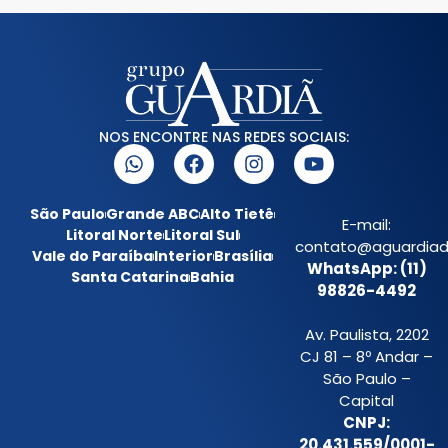
NOS ENCONTRE NAS REDES SOCIAIS:
São Paulo
Grande ABC
Alto Tietê
E-mail:
Litoral Norte
Litoral Sul
contato@aguardiada
Vale do Paraíba
Interior
Brasília
WhatsApp: (11)
Santa Catarina
Bahia
98826-4492
Av. Paulista, 2202
CJ 81 – 8º Andar –
São Paulo –
Capital
CNPJ:
20.431.559/0001-