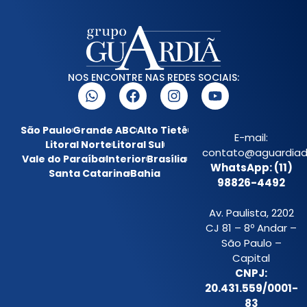
NOS ENCONTRE NAS REDES SOCIAIS:
São Paulo
Grande ABC
Alto Tietê
E-mail:
Litoral Norte
Litoral Sul
contato@aguardiada
Vale do Paraíba
Interior
Brasília
WhatsApp: (11)
Santa Catarina
Bahia
98826-4492
Av. Paulista, 2202
CJ 81 – 8º Andar –
São Paulo –
Capital
CNPJ:
20.431.559/0001-
83