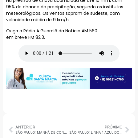
Há previsão de chuva acumulada de até 10 mm, com
95% de chance de precipitação, segundo os institutos
meteorológicos. Os ventos sopram de sudeste, com
velocidade média de 9 km/h.
Ouça a Rádio A Guardiã da Notícia AM 560
em breve FM 82.3.
ANTERIOR
PRÓXIMO
SÃO PAULO: MANHÃ DE CONGESTIONAMENTO PESADOS NESTA QUARTA-FEIRA
SÃO PAULO: LINHA 1 AZUL DO METRÔ ENFRENTA FALHA E REFLEXOS ATINGEM OUTRAS LINHAS