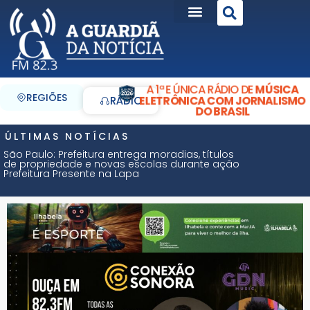
A 1ª E ÚNICA RÁDIO DE
MÚSICA
REGIÕES
ELETRÔNICA COM JORNALISMO
RÁDIO
DO BRASIL
ÚLTIMAS NOTÍCIAS
São Paulo: Prefeitura entrega moradias, títulos
de propriedade e novas escolas durante ação
Prefeitura Presente na Lapa