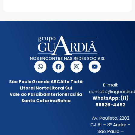
NOS ENCONTRE NAS REDES SOCIAIS:
São Paulo
Grande ABC
Alto Tietê
E-mail:
Litoral Norte
Litoral Sul
contato@aguardiada
Vale do Paraíba
Interior
Brasília
WhatsApp: (11)
Santa Catarina
Bahia
98826-4492
Av. Paulista, 2202
CJ 81 – 8º Andar –
São Paulo –