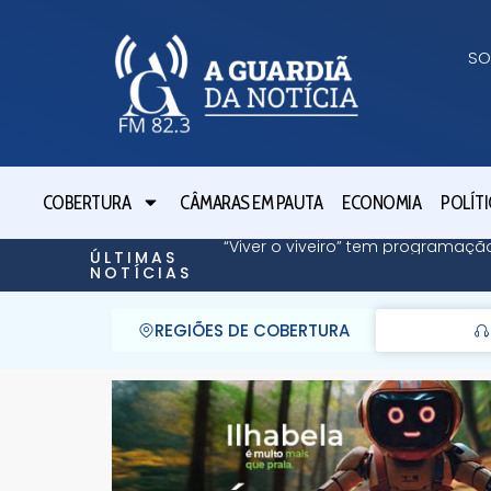
SO
COBERTURA
CÂMARAS EM PAUTA
ECONOMIA
POLÍTI
“Viver o viveiro” tem programaç
ÚLTIMAS
NOTÍCIAS
REGIÕES DE COBERTURA