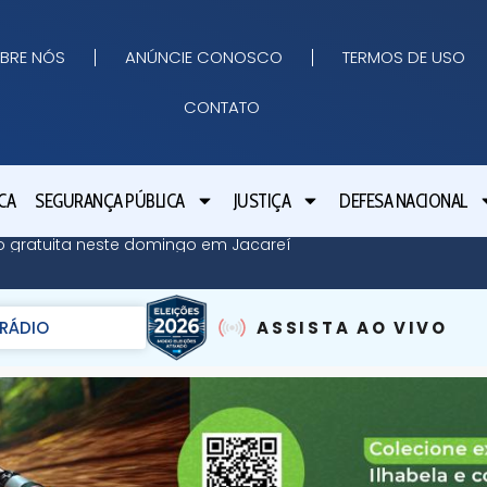
BRE NÓS
ANÚNCIE CONOSCO
TERMOS DE USO
CONTATO
CA
SEGURANÇA PÚBLICA
JUSTIÇA
DEFESA NACIONAL
ão gratuita neste domingo em Jacareí
RÁDIO
ASSISTA AO VIVO