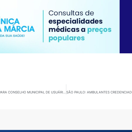
LORENA: PREFEITURA ABRE CHAMAMENTO PÚBLICO PARA CONSELHO MUNICIPAL DE USUÁRIO DE SERVIÇO