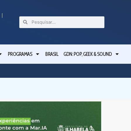
PROGRAMAS
BRASIL
GDN: POP, GEEK & SOUND
São Bern