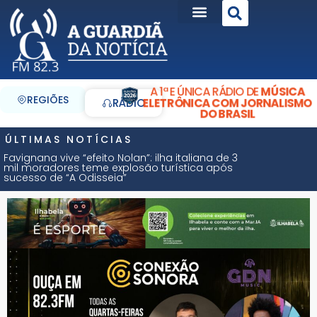
A 1ª E ÚNICA RÁDIO DE
MÚSICA
REGIÕES
ELETRÔNICA COM JORNALISMO
RÁDIO
DO BRASIL
ÚLTIMAS NOTÍCIAS
Favignana vive “efeito Nolan”: ilha italiana de 3
mil moradores teme explosão turística após
sucesso de “A Odisseia”