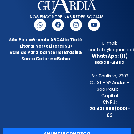
NOS ENCONTRE NAS REDES SOCIAIS:
São Paulo
Grande ABC
Alto Tietê
E-mail:
Litoral Norte
Litoral Sul
contato@aguardiada
Vale do Paraíba
Interior
Brasília
WhatsApp: (11)
Santa Catarina
Bahia
98826-4492
Av. Paulista, 2202
CJ 81 – 8º Andar –
São Paulo –
Capital
CNPJ:
20.431.559/0001-
83
ANUNCIE CONOSCO