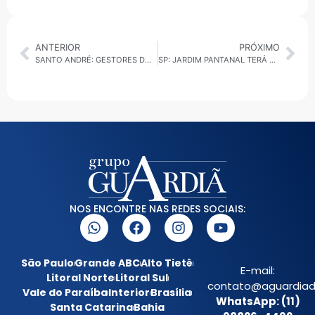
ANTERIOR
PRÓXIMO
SANTO ANDRÉ: GESTORES DO RJ VISITAM MUNICÍPIO ATRAÍDOS PELO PROGRAMA MOEDA VERDE
SP: JARDIM PANTANAL TERÁ REMOÇÃO DE FAMÍLIAS E OBRA DE CONTENÇÃO CONTRA ALAGAMENTOS
NOS ENCONTRE NAS REDES SOCIAIS:
São Paulo
Grande ABC
Alto Tietê
E-mail:
Litoral Norte
Litoral Sul
contato@aguardiada
Vale do Paraíba
Interior
Brasília
WhatsApp: (11)
Santa Catarina
Bahia