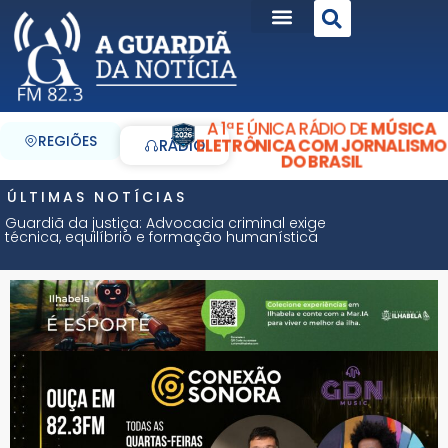
A 1ª E ÚNICA RÁDIO DE
MÚSICA
REGIÕES
ELETRÔNICA COM JORNALISMO
RÁDIO
DO BRASIL
ÚLTIMAS NOTÍCIAS
Guardiã da justiça: Advocacia criminal exige
técnica, equilíbrio e formação humanística