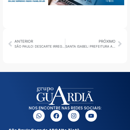
ANTERIOR
PRÓXIMO
SÃO PAULO: DESCARTE IRREGULAR DE LIXO SEGUE COMO DESAFIO NA CAPELA DO SOCORRO
SANTA ISABEL: PREFEITURA ABRE INSCRIÇÕES PARA CURSO GRATUITO DE ASSISTENTE ADMINISTRATIVO EM PARCERIA COM O TRAMPOLIM SP
NOS ENCONTRE NAS REDES SOCIAIS: