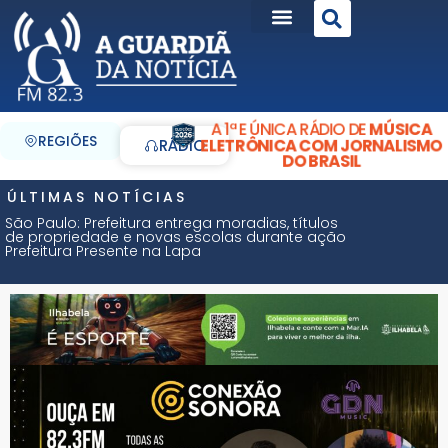
A 1ª E ÚNICA RÁDIO DE
MÚSICA
REGIÕES
ELETRÔNICA COM JORNALISMO
RÁDIO
DO BRASIL
ÚLTIMAS NOTÍCIAS
São Paulo: Prefeitura entrega moradias, títulos
de propriedade e novas escolas durante ação
Prefeitura Presente na Lapa