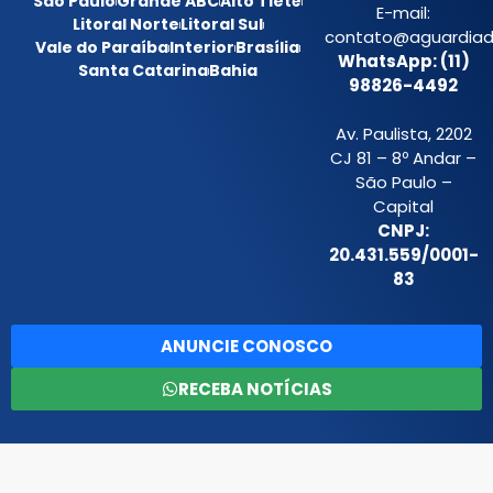
São Paulo
Grande ABC
Alto Tietê
E-mail:
Litoral Norte
Litoral Sul
contato@aguardiada
Vale do Paraíba
Interior
Brasília
WhatsApp: (11)
Santa Catarina
Bahia
98826-4492
Av. Paulista, 2202
CJ 81 – 8º Andar –
São Paulo –
Capital
CNPJ:
20.431.559/0001-
83
ANUNCIE CONOSCO
RECEBA NOTÍCIAS