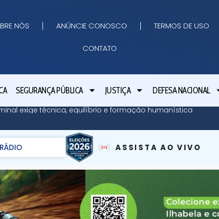
BRE NÓS
ANÚNCIE CONOSCO
TERMOS DE USO
CONTATO
CA
SEGURANÇA PÚBLICA
JUSTIÇA
DEFESA NACIONAL
minal exige técnica, equilíbrio e formação humanística
RÁDIO
ASSISTA AO VIVO