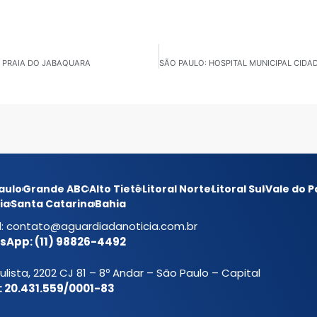
 PRAIA DO JABAQUARA
aulo
Grande ABC
Alto Tietê
Litoral Norte
Litoral Sul
Vale do P
ia
Santa Catarina
Bahia
l:
contato@aguardiadanoticia.com.br
App: (11) 98826-4492
ulista, 2202 CJ 81 – 8º Andar – São Paulo – Capital
 20.431.559/0001-83