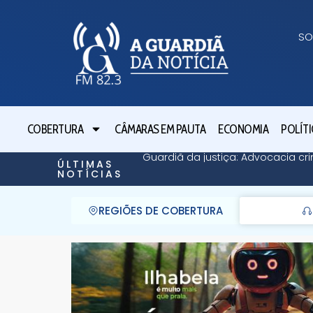
SO
COBERTURA
CÂMARAS EM PAUTA
ECONOMIA
POLÍTI
Guardiã da justiça: Advocacia cri
ÚLTIMAS
NOTÍCIAS
REGIÕES DE COBERTURA