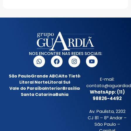
NOS ENCONTRE NAS REDES SOCIAIS:
São Paulo
Grande ABC
Alto Tietê
E-mail:
Litoral Norte
Litoral Sul
contato@aguardiada
Vale do Paraíba
Interior
Brasília
WhatsApp: (11)
Santa Catarina
Bahia
98826-4492
Av. Paulista, 2202
CJ 81 – 8º Andar –
São Paulo –
Capital