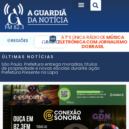
A 1ª E ÚNICA RÁDIO DE
MÚSICA
REGIÕES
ELETRÔNICA COM JORNALISMO
RÁDIO
DO BRASIL
ÚLTIMAS NOTÍCIAS
São Paulo: Prefeitura entrega moradias, títulos
de propriedade e novas escolas durante ação
Prefeitura Presente na Lapa