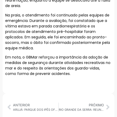
reanimação, enquanto a equipe se deslocava até a faixa
de areia.
Na praia, o atendimento foi continuado pelas equipes de
emergência. Durante a avaliação, foi constatado que a
vítima estava em parada cardiorrespiratória e os
protocolos de atendimento pré-hospitalar foram
aplicados. Em seguida, ele foi encaminhado ao pronto-
socorro, mas o óbito foi confirmado posteriormente pela
equipe médica.
Em nota, o GBMar reforçou a importância da adoção de
medidas de segurança durante atividades recreativas no
mar e do respeito às orientações dos guarda-vidas,
como forma de prevenir acidentes.
ANTERIOR
PRÓXIMO
ARUJÁ: PARQUE DOS IPÊS OFERECE ATIVIDADES ESPORTIVAS GRATUITAS
RIO GRANDE DA SERRA: REUNIÃO DO COMTUR SERÁ REALIZADA NESTA TERÇA-FEIRA