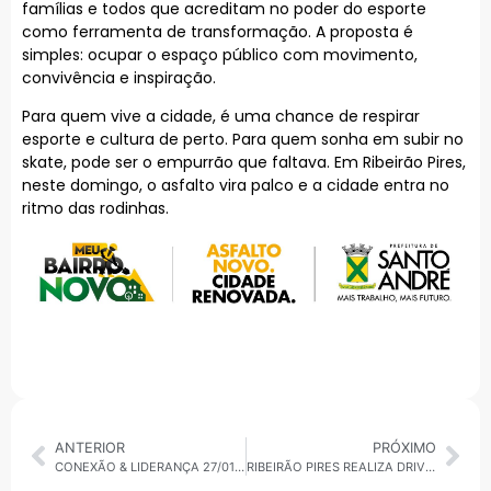
famílias e todos que acreditam no poder do esporte
como ferramenta de transformação. A proposta é
simples: ocupar o espaço público com movimento,
convivência e inspiração.
Para quem vive a cidade, é uma chance de respirar
esporte e cultura de perto. Para quem sonha em subir no
skate, pode ser o empurrão que faltava. Em Ribeirão Pires,
neste domingo, o asfalto vira palco e a cidade entra no
ritmo das rodinhas.
ANTERIOR
PRÓXIMO
CONEXÃO & LIDERANÇA 27/01/2026: ECONOMIA E MERCADO | FÁBIO DENARDEI ANALISA E DESCOMPLICAO CENÁRIO FINANCEIRO
RIBEIRÃO PIRES REALIZA DRIVE-THRU DO LIXO ELETRÔNICO NESTA QUARTA-FEIRA (28) NO PAÇO MUNICIPAL