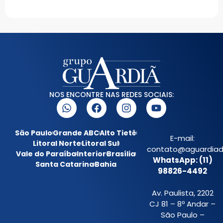
NOS ENCONTRE NAS REDES SOCIAIS:
São Paulo
Grande ABC
Alto Tietê
E-mail:
Litoral Norte
Litoral Sul
contato@aguardiada
Vale do Paraíba
Interior
Brasília
WhatsApp: (11)
Santa Catarina
Bahia
98826-4492
Av. Paulista, 2202
CJ 81 – 8º Andar –
São Paulo –