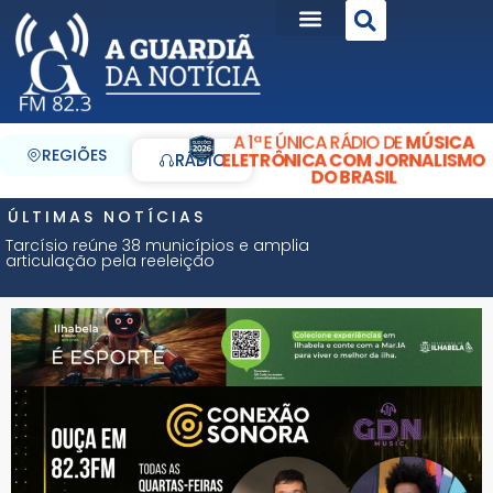
A 1ª E ÚNICA RÁDIO DE
MÚSICA
REGIÕES
ELETRÔNICA COM JORNALISMO
RÁDIO
DO BRASIL
ÚLTIMAS NOTÍCIAS
Tarcísio reúne 38 municípios e amplia
articulação pela reeleição