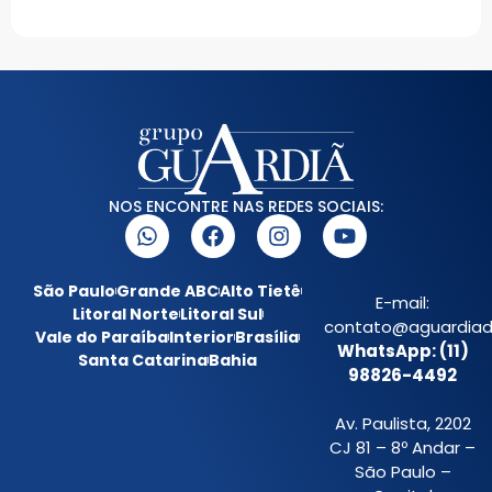
NOS ENCONTRE NAS REDES SOCIAIS:
São Paulo
Grande ABC
Alto Tietê
E-mail:
Litoral Norte
Litoral Sul
contato@aguardiada
Vale do Paraíba
Interior
Brasília
WhatsApp: (11)
Santa Catarina
Bahia
98826-4492
Av. Paulista, 2202
CJ 81 – 8º Andar –
São Paulo –