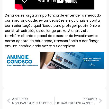
Denardei reforça a importância de entender o mercado
com profundidade, evitar decisões emocionais e contar
com orientação qualificada para proteger patrimônio e
construir estratégias de longo prazo. A entrevista
também aborda o papel do assessor de investimentos
como agente de educação, transparência e confiança
em um cenário cada vez mais complexo.
ANTERIOR
PRÓXIMO
MOGI DAS CRUZES: ABASTECIMENTO DE ÁGUA SERÁ SUSPENSO EM 40% DA CIDADE DA NOITE DE QUINTA (29) À MANHÃ DE SEXTA-FEIRA (30)
RIBEIRÃO PIRES ENTRA NO RITMO DO SKATE COM RAICCA VENTURA EM AÇÃO DO SESC VERÃO 2026