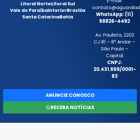
E-mail:
Litoral Norte
Litoral Sul
contato@aguardiada
Vale do Paraíba
Interior
Brasília
WhatsApp: (11)
Santa Catarina
Bahia
98826-4492
Av. Paulista, 2202
CJ 81 – 8º Andar –
São Paulo –
Capital
CNPJ:
20.431.559/0001-
83
ANUNCIE CONOSCO
RECEBA NOTÍCIAS