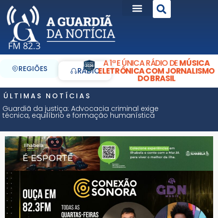
A 1ª E ÚNICA RÁDIO DE
MÚSICA
REGIÕES
ELETRÔNICA COM JORNALISMO
RÁDIO
DO BRASIL
ÚLTIMAS NOTÍCIAS
Guardiã da justiça: Advocacia criminal exige
técnica, equilíbrio e formação humanística