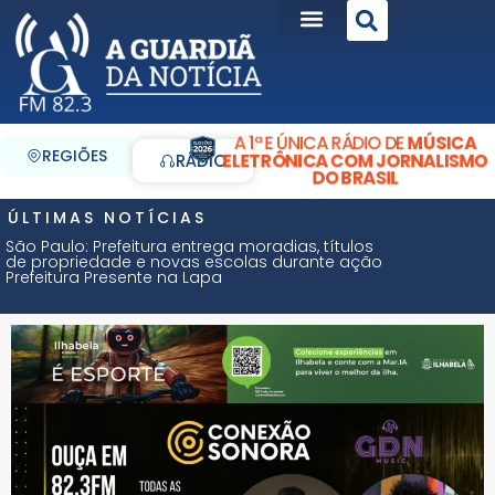
A 1ª E ÚNICA RÁDIO DE
MÚSICA
REGIÕES
ELETRÔNICA COM JORNALISMO
RÁDIO
DO BRASIL
ÚLTIMAS NOTÍCIAS
São Paulo: Prefeitura entrega moradias, títulos
de propriedade e novas escolas durante ação
Prefeitura Presente na Lapa