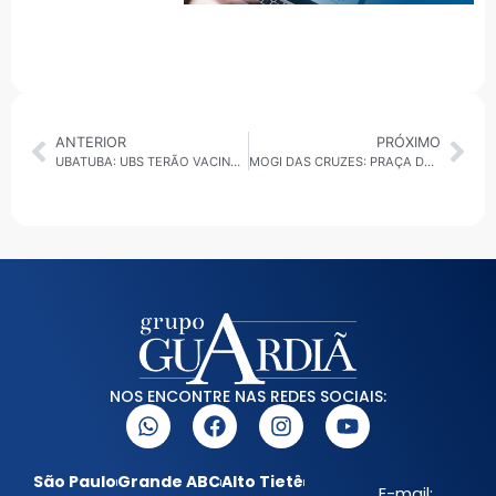
ANTERIOR
PRÓXIMO
UBATUBA: UBS TERÃO VACINAÇÃO NA SEXTA-FEIRA ATÉ AS NOVE DA NOITE
MOGI DAS CRUZES: PRAÇA DA CIDADANIA EM JUNDIAPEBA TEM MUTIRÃO DE EMPREGO, ESPORTE E AÇÕES SOCIAIS
NOS ENCONTRE NAS REDES SOCIAIS:
São Paulo
Grande ABC
Alto Tietê
E-mail: