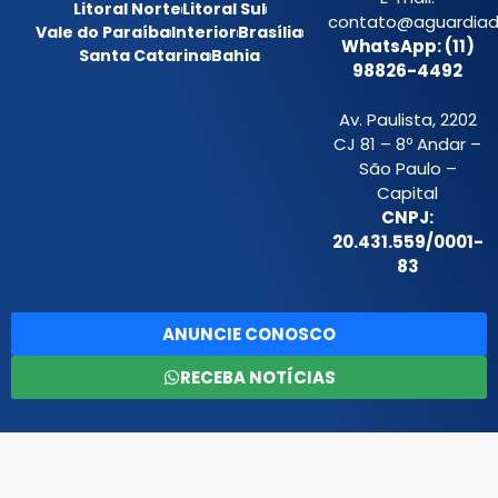
Litoral Norte
Litoral Sul
contato@aguardiada
Vale do Paraíba
Interior
Brasília
WhatsApp: (11)
Santa Catarina
Bahia
98826-4492
Av. Paulista, 2202
CJ 81 – 8º Andar –
São Paulo –
Capital
CNPJ:
20.431.559/0001-
83
ANUNCIE CONOSCO
RECEBA NOTÍCIAS