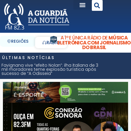
A 1ª E ÚNICA RÁDIO DE
MÚSICA
REGIÕES
ELETRÔNICA COM JORNALISMO
RÁDIO
DO BRASIL
ÚLTIMAS NOTÍCIAS
Favignana vive “efeito Nolan”: ilha italiana de 3
mil moradores teme explosão turística após
sucesso de “A Odisseia”