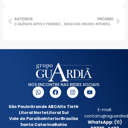
ANTERIOR
PRÓXIMO
O SILÊNCIO APÓS O FEMINICÍDIO DE DIADEMA REVELA O QUANTO AINDA NORMALIZAMOS A VIOLÊNCIA
MOGI DAS CRUZES: INTERDIÇÃO PARA OBRAS ALTERA ITINERÁRIO DE ÔNIBUS NO JARDIM NOVE DE JULHO A PARTIR DESTA QUARTA-FEIRA (25)
NOS ENCONTRE NAS REDES SOCIAIS:
São Paulo
Grande ABC
Alto Tietê
E-mail:
Litoral Norte
Litoral Sul
contato@aguardiada
Vale do Paraíba
Interior
Brasília
WhatsApp: (11)
Santa Catarina
Bahia