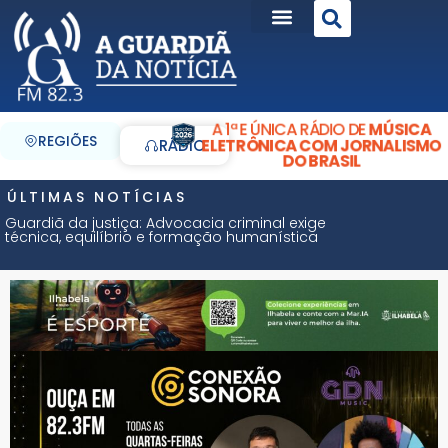
A 1ª E ÚNICA RÁDIO DE
MÚSICA
REGIÕES
ELETRÔNICA COM JORNALISMO
RÁDIO
DO BRASIL
ÚLTIMAS NOTÍCIAS
Guardiã da justiça: Advocacia criminal exige
técnica, equilíbrio e formação humanística