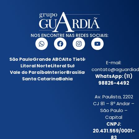
NOS ENCONTRE NAS REDES SOCIAIS:
São Paulo
Grande ABC
Alto Tietê
E-mail:
Litoral Norte
Litoral Sul
contato@aguardiada
Vale do Paraíba
Interior
Brasília
WhatsApp: (11)
Santa Catarina
Bahia
98826-4492
Av. Paulista, 2202
CJ 81 – 8º Andar –
São Paulo –
Capital
CNPJ:
20.431.559/0001-
83