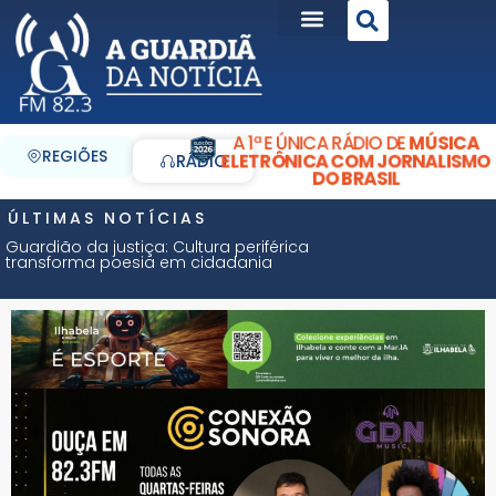
A 1ª E ÚNICA RÁDIO DE
MÚSICA
REGIÕES
ELETRÔNICA COM JORNALISMO
RÁDIO
DO BRASIL
ÚLTIMAS NOTÍCIAS
Guardião da justiça: Cultura periférica
transforma poesia em cidadania