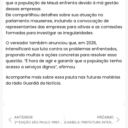
que a população de Mauá enfrenta devido à má gestão
dessas empresas.
Ele compartilhou detalhes sobre sua atuação no
parlamento mauaense, incluindo a convocação de
representantes das empresas para oitivas e as comissões
formadas para investigar as irregularidades.
O vereador também anunciou que, em 2026,
intensificará sua luta contra os problemas enfrentados,
propondo multas e ações concretas para resolver essa
questão. “É hora de agir e garantir que a população tenha
acesso a serviços dignos”, afirmou.
Acompanhe mais sobre essa pauta nas futuras matérias
da rádio Guardiã da Notícia.
ANTERIOR
PRÓXIMO
2ª EDIÇÃO SÃO PAULO: PREFEITURA PRESENTE E AGENDA URBANA
ILHABELA: PREFEITURA INTENSIFICA AÇÕES CONTRA VIOLÊNCIA À MULHER NO CARNAVAL COM “TENDA ROXA” E ATENDIMENTO EM SAÚDE