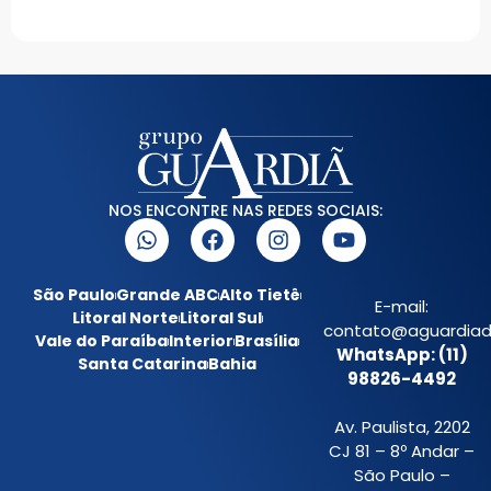
NOS ENCONTRE NAS REDES SOCIAIS:
São Paulo
Grande ABC
Alto Tietê
E-mail:
Litoral Norte
Litoral Sul
contato@aguardiada
Vale do Paraíba
Interior
Brasília
WhatsApp: (11)
Santa Catarina
Bahia
98826-4492
Av. Paulista, 2202
CJ 81 – 8º Andar –
São Paulo –