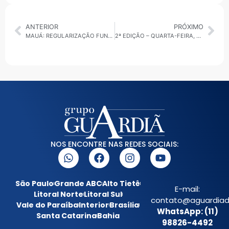
ANTERIOR
PRÓXIMO
MAUÁ: REGULARIZAÇÃO FUNDIÁRIA AVANÇA NO JARDIM ORATÓRIO COM AÇÕES NO NÚCLEO ALTAMIRA
2ª EDIÇÃO – QUARTA-FEIRA, 28/01/2026: POLÍTICA, GESTÃO PÚBLICA, SEGURANÇA, AGENDA REGIONAL E CENÁRIO INTERNACIONAL EM DESTAQUE
NOS ENCONTRE NAS REDES SOCIAIS:
São Paulo
Grande ABC
Alto Tietê
E-mail:
Litoral Norte
Litoral Sul
contato@aguardiada
Vale do Paraíba
Interior
Brasília
WhatsApp: (11)
Santa Catarina
Bahia
98826-4492