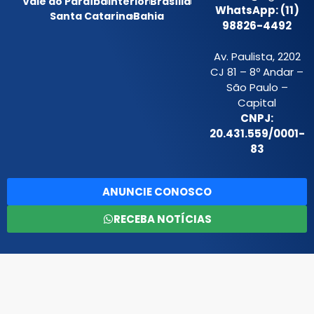
Vale do Paraíba
Interior
Brasília
WhatsApp: (11)
Santa Catarina
Bahia
98826-4492
Av. Paulista, 2202
CJ 81 – 8º Andar –
São Paulo –
Capital
CNPJ:
20.431.559/0001-
83
ANUNCIE CONOSCO
RECEBA NOTÍCIAS