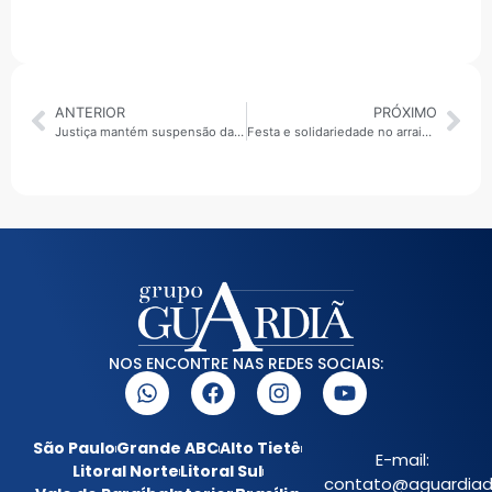
ANTERIOR
PRÓXIMO
Justiça mantém suspensão da “Times Square paulistana” e impõe novo freio ao Boulevard São João
Festa e solidariedade no arraial junino de Santo André
NOS ENCONTRE NAS REDES SOCIAIS:
São Paulo
Grande ABC
Alto Tietê
E-mail:
Litoral Norte
Litoral Sul
contato@aguardiada