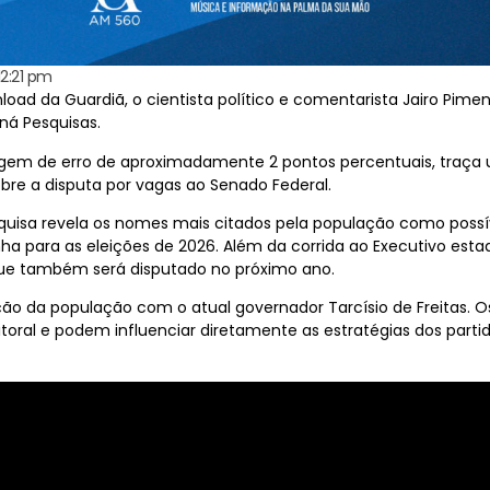
12:21 pm
d da Guardiã, o cientista político e comentarista Jairo Pimen
aná Pesquisas.
gem de erro de aproximadamente 2 pontos percentuais, traça 
re a disputa por vagas ao Senado Federal.
uisa revela os nomes mais citados pela população como possív
ha para as eleições de 2026. Além da corrida ao Executivo est
 que também será disputado no próximo ano.
ção da população com o atual governador Tarcísio de Freitas.
itoral e podem influenciar diretamente as estratégias dos part