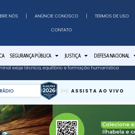
BRE NÓS
ANÚNCIE CONOSCO
TERMOS DE USO
CONTATO
CA
SEGURANÇA PÚBLICA
JUSTIÇA
DEFESA NACIONAL
minal exige técnica, equilíbrio e formação humanística
RÁDIO
ASSISTA AO VIVO