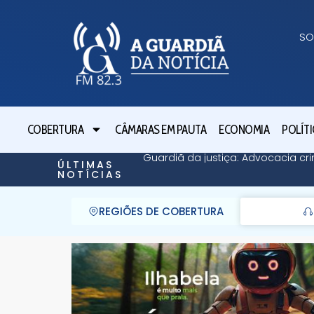
SO
COBERTURA
CÂMARAS EM PAUTA
ECONOMIA
POLÍTI
Guardiã da justiça: Advocacia cri
ÚLTIMAS
NOTÍCIAS
REGIÕES DE COBERTURA