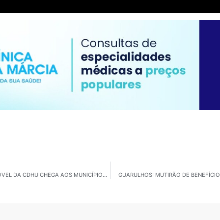
ENTREVISTA COM TICIANE D’ALOIA: ATENDIMENTO MÓVEL DA CDHU CHEGA AOS MUNICÍPIOS PAULISTAS
GUARULHOS: MUTIRÃO DE BENEFÍCIO