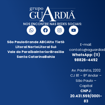
NOS ENCONTRE NAS REDES SOCIAIS:
São Paulo
Grande ABC
Alto Tietê
E-mail:
Litoral Norte
Litoral Sul
contato@aguardiada
Vale do Paraíba
Interior
Brasília
WhatsApp: (11)
Santa Catarina
Bahia
98826-4492
Av. Paulista, 2202
CJ 81 – 8º Andar –
São Paulo –
Capital
CNPJ:
20.431.559/0001-
83